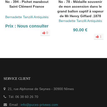
No - 394 - Pichet marabout
No - 78 - Médaille souvenir
Saint Clément France
de mon ascension dans le
grand ballon captif à vapeur
de Mr Henry Giffard .1878
Bernadette Tanzilli Antiquités
Bernadette Tanzilli Antiquités
Prix : Nous consulter
90.00 €
0
1
SERVICE CLIENT
21, rue Alphonse de Seynes
-
30900
Nîmes
Tél.
06 38 60 26 70
Email :
info@puces-privees.com