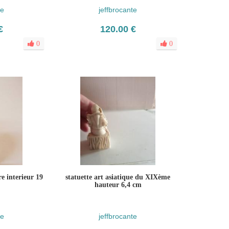
te
jeffbrocante
€
120.00 €
0
0
e interieur 19
statuette art asiatique du XIXème
hauteur 6,4 cm
te
jeffbrocante