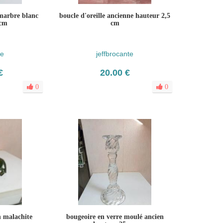
 marbre blanc
boucle d'oreille ancienne hauteur 2,5
 cm
cm
te
jeffbrocante
€
20.00 €
0
0
n malachite
bougeoire en verre moulé ancien