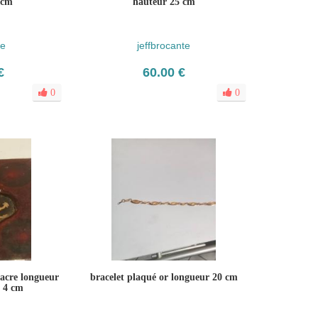
 cm
hauteur 25 cm
te
jeffbrocante
€
60.00 €
0
0
acre longueur
bracelet plaqué or longueur 20 cm
x 4 cm