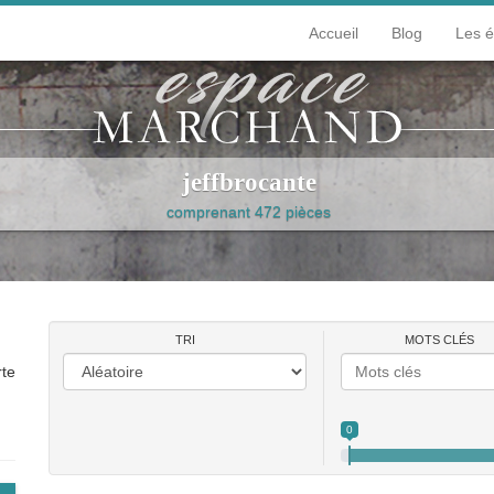
Accueil
Blog
Les 
jeffbrocante
comprenant 472 pièces
iosités
Loisirs
Mode et bijoux
Décorer
Peinture et papie
TRI
MOTS CLÉS
rte
0