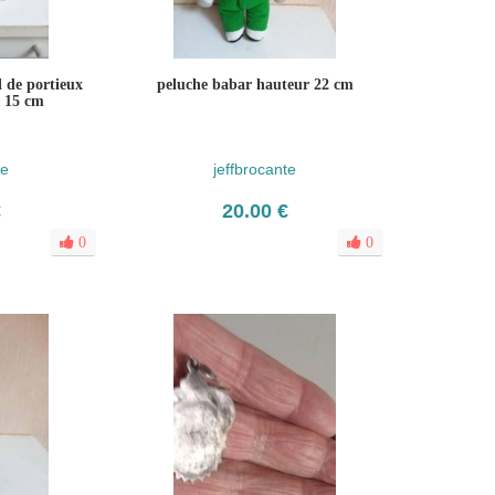
l de portieux
peluche babar hauteur 22 cm
x 15 cm
te
jeffbrocante
€
20.00 €
0
0