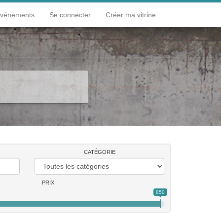
événements
Se connecter
Créer ma vitrine
r
Lumière et reflet
S'asseoir
CATÉGORIE
PRIX
850