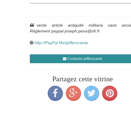
vente article antiquité militaria vase ancie
Réglement paypal joseph.pena@sfr.fr
http://PayPal.Me/jeffbrocante
Contacter jeffbrocante
Partagez cette vitrine