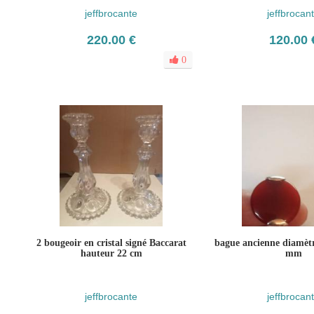
jeffbrocante
jeffbrocan
220.00 €
120.00 
0
2 bougeoir en cristal signé Baccarat
bague ancienne diamètr
hauteur 22 cm
mm
jeffbrocante
jeffbrocan