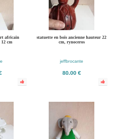
rt africain
statuette en bois ancienne hauteur 22
x 12 cm
cm, rynoceros
te
jeffbrocante
€
80.00 €