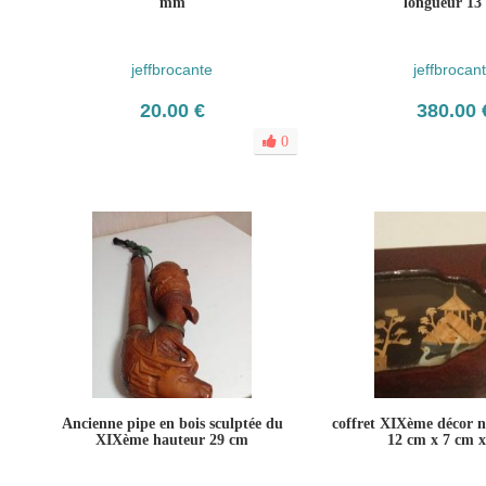
mm
longueur 13
jeffbrocante
jeffbrocan
20.00 €
380.00 
0
Ancienne pipe en bois sculptée du
coffret XIXème décor n
XIXème hauteur 29 cm
12 cm x 7 cm 