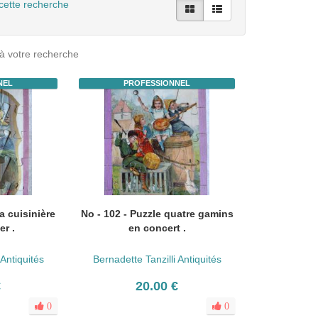
cette recherche
à votre recherche
NEL
PROFESSIONNEL
La cuisinière
No - 102 - Puzzle quatre gamins
er .
en concert .
 Antiquités
Bernadette Tanzilli Antiquités
€
20.00 €
0
0