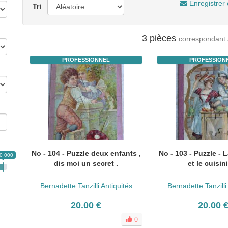
Enregistrer 
Tri
3 pièces
correspondant 
PROFESSIONNEL
PROFESSION
No - 104 - Puzzle deux enfants ,
No - 103 - Puzzle - 
0 000
dis moi un secret .
et le cuisini
Bernadette Tanzilli Antiquités
Bernadette Tanzilli
20.00 €
20.00 
0