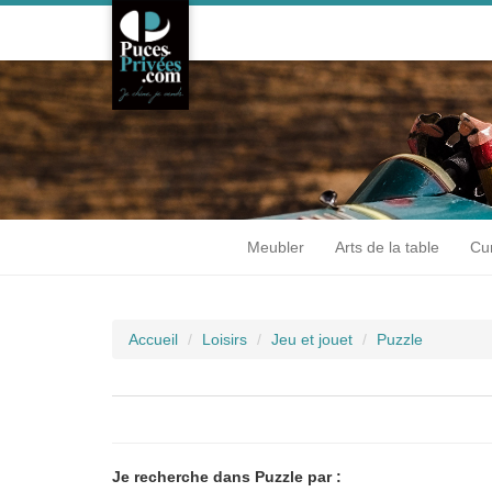
Meubler
Arts de la table
Cur
Accueil
Loisirs
Jeu et jouet
Puzzle
Je recherche dans Puzzle par :