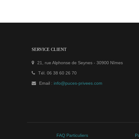
SERVICE CLIENT
21, rue Alphonse de Seynes
-
30900
Nîmes
Tél.
06 38 60 26 70
Email :
info@puces-privees.com
FAQ Particuliers
Pa