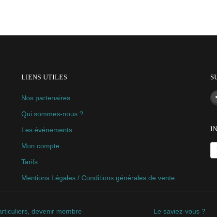
LIENS UTILES
S
Nos partenaires
Qui sommes-nous ?
I
Les événements
Mon compte
Tarifs
Mentions Légales / Conditions générales de vente
rticuliers, devenir membre
Le saviez-vous ?