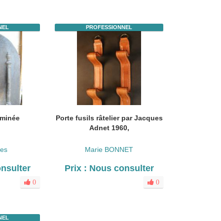
NEL
PROFESSIONNEL
eminée
Porte fusils râtelier par Jacques
Adnet 1960,
es
Marie BONNET
onsulter
Prix : Nous consulter
0
0
NEL