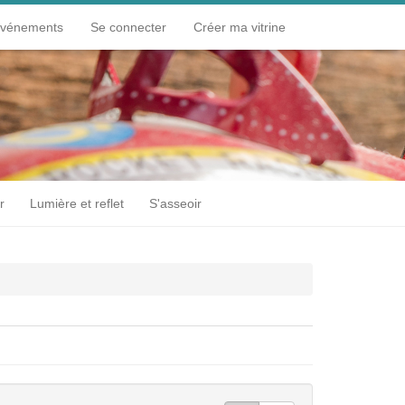
événements
Se connecter
Créer ma vitrine
r
Lumière et reflet
S'asseoir