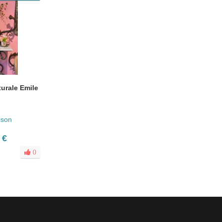
urale Emile
ison
 €
0