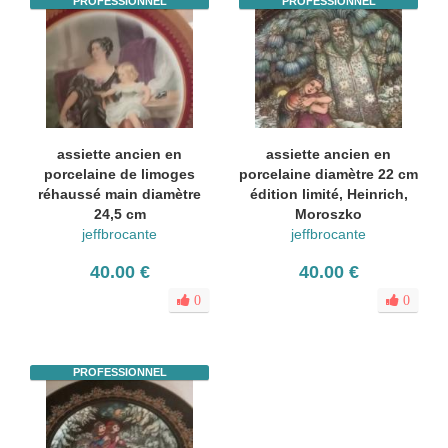
PROFESSIONNEL
PROFESSIONNEL
assiette ancien en
assiette ancien en
porcelaine de limoges
porcelaine diamètre 22 cm
réhaussé main diamètre
édition limité, Heinrich,
24,5 cm
Moroszko
jeffbrocante
jeffbrocante
40.00 €
40.00 €
0
0
PROFESSIONNEL