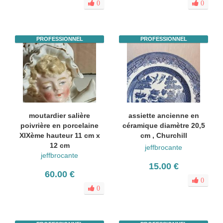
0
0
PROFESSIONNEL
PROFESSIONNEL
moutardier salière
assiette ancienne en
poivrière en porcelaine
céramique diamètre 20,5
XIXème hauteur 11 cm x
cm , Churchill
12 cm
jeffbrocante
jeffbrocante
15.00 €
60.00 €
0
0