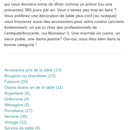
qui vous donnera envie de dîner comme un prince (ou une
princesse) 365 jours par an. Vous n’aimez pas trop en faire ?
Vous préférez une décoration de table plus cool (ou rustique)
vous trouverez aussi des accessoires pour votre cuisine (anciens
évidemment, on est ici chez des professionnels de
l’antiquité/brocante, oui Monsieur !). Une marmite en cuivre, un
vieux poêle, une dame jeanne? Oui-oui, vous êtes bien dans la
bonne catégorie !
Accessoire arts de la table (
13
)
Bougeoir ou chandelier (
23
)
Faïence (
20
)
Objets divers art de la table (
11
)
Argenterie (
6
)
Orfèvrerie (
4
)
Ménagère (
0
)
Porcelaine (
27
)
Verrerie (
30
)
Vintage (
32
)
Service de table (
6
)