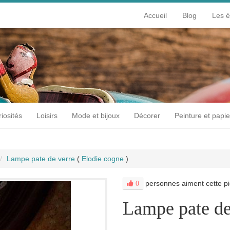
Accueil
Blog
Les 
iosités
Loisirs
Mode et bijoux
Décorer
Peinture et papie
Lampe pate de verre
(
Elodie cogne
)
personnes aiment cette pi
0
Lampe pate de