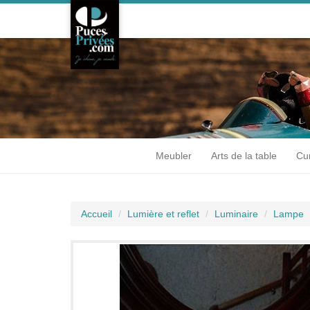
Meubler
Arts de la table
Cur
Accueil
Lumière et reflet
Luminaire
Lampe