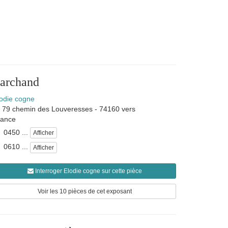
marchand
odie cogne
79 chemin des Louveresses
-
74160
vers
rance
0450 ...
Afficher
0610 ...
Afficher
Interroger Elodie cogne sur cette pièce
Voir les 10 pièces de cet exposant