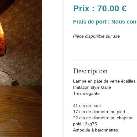
Prix :
70.00
€
Frais de port : Nous con
Pièce disponible sur site
Description
Lampe en pâte de verre écailles
Imitation style Gallé
Très élégante
41 cm de haut
17 cm de diamètre au pied
22 cm de diamètre au chapeau
poid : 3kg75
Ampoule à baïonnettes