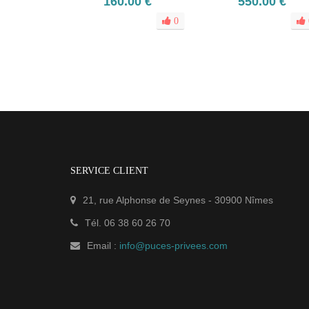
160.00 €
550.00 €
0
SERVICE CLIENT
21, rue Alphonse de Seynes
-
30900
Nîmes
Tél.
06 38 60 26 70
Email :
info@puces-privees.com