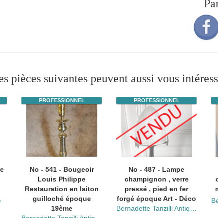
Pa
es pièces suivantes peuvent aussi vous intéress
PROFESSIONNEL
PROFESSIONNEL
e
No - 541 - Bougeoir
No - 487 - Lampe
Louis Philippe
champignon , verre
Restauration en laiton
pressé , pied en fer
guilloché époque
forgé époque Art - Déco
e
19ème
Bernadette Tanzilli Antiquités