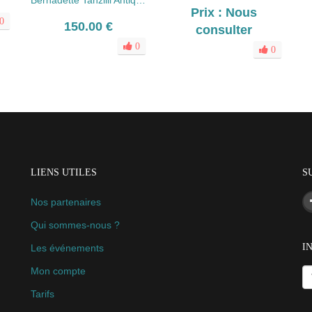
Bernadette Tanzilli Antiquités
Prix : Nous
0
150.00 €
consulter
0
0
LIENS UTILES
S
Nos partenaires
Qui sommes-nous ?
I
Les événements
Mon compte
Tarifs