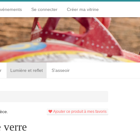
événements
Se connecter
Créer ma vitrine
r
Lumière et reflet
S'asseoir
èce.
Ajouter ce produit à mes favoris
 verre