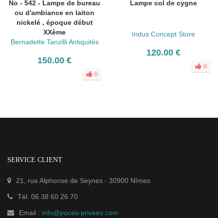
No - 542 - Lampe de bureau
Lampe col de cygne
ou d'ambiance en laiton
nickelé , époque début
XXème
Indus Concept Store
Bernadette Tanzilli Antiquités
120.00 €
150.00 €
0
0
SERVICE CLIENT
21, rue Alphonse de Seynes
-
30900
Nîmes
Tél.
06 38 60 26 70
Email :
info@puces-privees.com