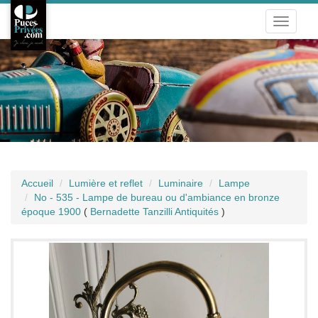
Toggle
navigati
Accueil
Lumière et reflet
Luminaire
Lampe
No - 535 - Lampe de bureau ou d'ambiance en bronze
époque 1900
(
Bernadette Tanzilli Antiquités
)