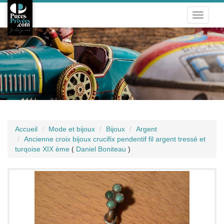
Toggle
navigati
Accueil
Mode et bijoux
Bijoux
Argent
Ancienne croix bijoux crucifix pendentif fil argent tressé et
turqoise XIX ème
(
Daniel Boniteau
)