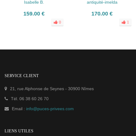
Isabelle B.
antiquité-imelda
159.00 €
170.00 €
0
1
SERVICE CLIENT
21, rue Alphonse de Seynes
-
30900
Nîmes
Tél.
06 38 60 26 70
Email :
info@puces-privees.com
LIENS UTILES