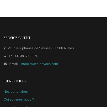
SERVICE CLIENT
21, rue Alphonse de Seynes
-
30900
Nîmes
Tél.
06 38 60 26 70
Email :
info@puces-privees.com
LIENS UTILES
Nos partenaires
Qui sommes-nous ?