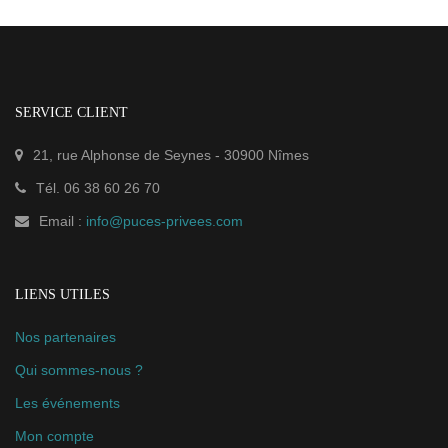
SERVICE CLIENT
21, rue Alphonse de Seynes
-
30900
Nîmes
Tél.
06 38 60 26 70
Email :
info@puces-privees.com
LIENS UTILES
Nos partenaires
Qui sommes-nous ?
Les événements
Mon compte