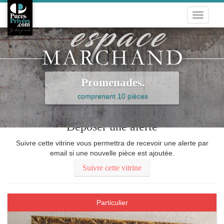
Toggle
navigati
Promenades.
comprenant 10 pièces
Déposer une alerte
Suivre cette vitrine vous permettra de recevoir une alerte par
email si une nouvelle pièce est ajoutée.
Suivre cette vitrine
Particulier