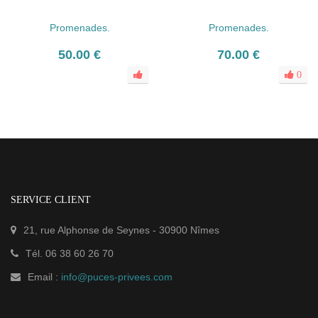
Promenades.
Promenades.
50.00 €
70.00 €
0
SERVICE CLIENT
21, rue Alphonse de Seynes
-
30900
Nîmes
Tél.
06 38 60 26 70
Email :
info@puces-privees.com