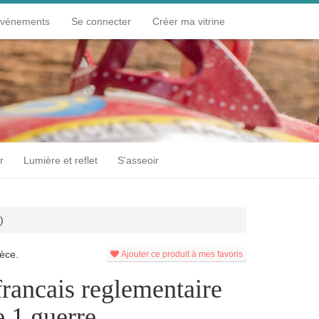
événements
Se connecter
Créer ma vitrine
r
Lumière et reflet
S'asseoir
)
èce.
Ajouter ce produit à mes favoris
rancais reglementaire
e 1 guerre