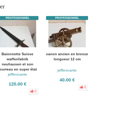
er
PROFESSIONNEL
PROFESSIONNEL
Baionnette Suisse
canon ancien en bronze
waffenfabrik
longueur 12 cm
neuhausen et son
ourreau en super état
jeffbrocante
jeffbrocante
40.00 €
120.00 €
0
0