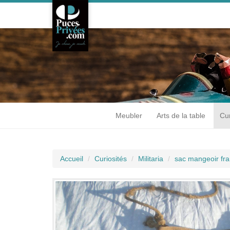
Meubler
Arts de la table
Cur
Accueil
Curiosités
Militaria
sac mangeoir fra