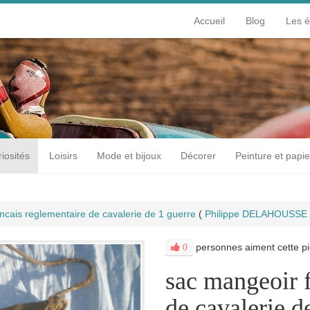
Accueil
Blog
Les 
iosités
Loisirs
Mode et bijoux
Décorer
Peinture et papie
ncais reglementaire de cavalerie de 1 guerre
(
Philippe DELAHOUSSE
personnes aiment cette pi
0
sac mangeoir f
de cavalerie d