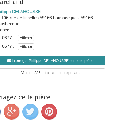
marchand
hilippe DELAHOUSSE
106 rue de linselles 59166 bousbecque
-
59166
ousbecque
rance
0677 ...
Afficher
0677 ...
Afficher
Interroger Philippe DELAHOUSSE sur cette pièce
Voir les 285 pièces de cet exposant
rtagez cette pièce