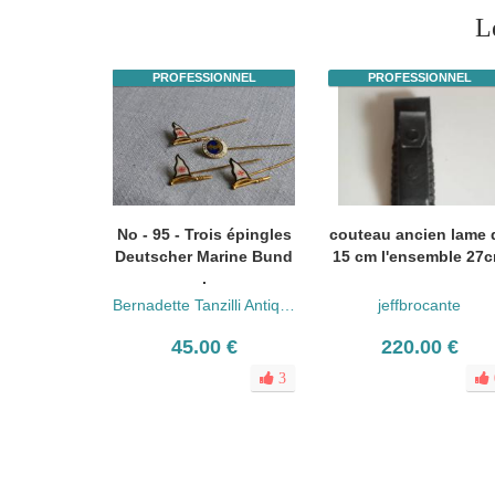
L
PROFESSIONNEL
PROFESSIONNEL
No - 95 - Trois épingles
couteau ancien lame 
Deutscher Marine Bund
15 cm l'ensemble 27
.
Bernadette Tanzilli Antiquités
jeffbrocante
45.00 €
220.00 €
3