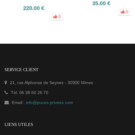
35.00 €
220.00 €
0
0
SERVICE CLIENT
21, rue Alphonse de Seynes
-
30900
Nîmes
Tél.
06 38 60 26 70
Email :
info@puces-privees.com
LIENS UTILES