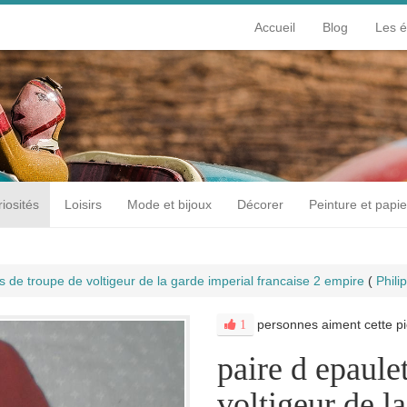
Accueil
Blog
Les 
iosités
Loisirs
Mode et bijoux
Décorer
Peinture et papie
s de troupe de voltigeur de la garde imperial francaise 2 empire
(
Phil
personnes aiment cette pi
1
paire d epaule
voltigeur de l