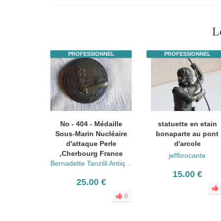
L
PROFESSIONNEL
PROFESSIONNEL
No - 404 - Médaille
statuette en etain
Sous-Marin Nucléaire
bonaparte au pont
d'attaque Perle
d'arcole
,Cherbourg France
jeffbrocante
Bernadette Tanzilli Antiquités
15.00 €
25.00 €
0