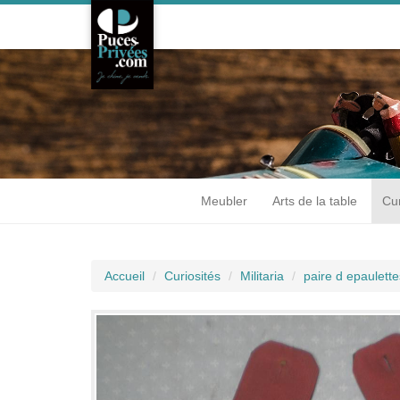
Meubler
Arts de la table
Cur
Accueil
Curiosités
Militaria
paire d epaulette