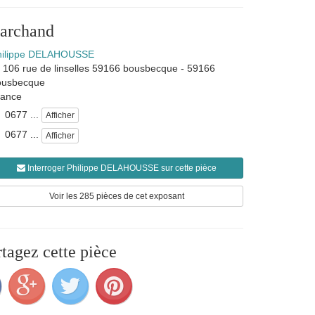
marchand
hilippe DELAHOUSSE
106 rue de linselles 59166 bousbecque
-
59166
ousbecque
rance
0677 ...
Afficher
0677 ...
Afficher
Interroger Philippe DELAHOUSSE sur cette pièce
Voir les 285 pièces de cet exposant
rtagez cette pièce