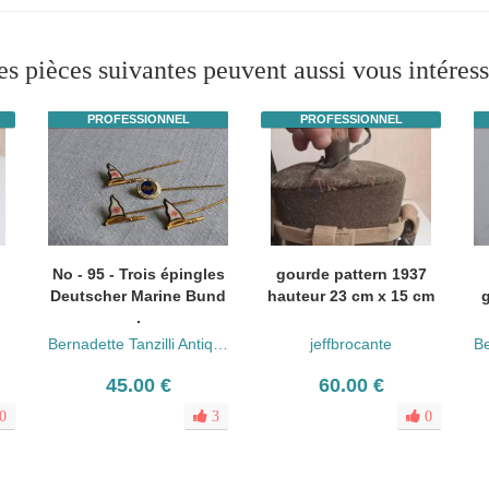
es pièces suivantes peuvent aussi vous intéress
PROFESSIONNEL
PROFESSIONNEL
No - 95 - Trois épingles
gourde pattern 1937
Deutscher Marine Bund
hauteur 23 cm x 15 cm
g
.
Bernadette Tanzilli Antiquités
jeffbrocante
45.00 €
60.00 €
0
3
0