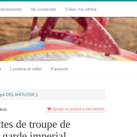
événements
Se connecter
Créer ma vitrine
r
Lumière et reflet
S'asseoir
ippe DELAHOUSSE
)
èce.
Ajouter ce produit à mes favoris
ttes de troupe de
a garde imperial