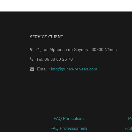
SERVICE CLIENT
21, rue Alphonse de Seynes
-
30900
Nîmes
Tél.
06 38 60 26 70
Email :
info@puces-privees.com
FAQ Particuliers
Pa
FAQ Professionnels
Pro