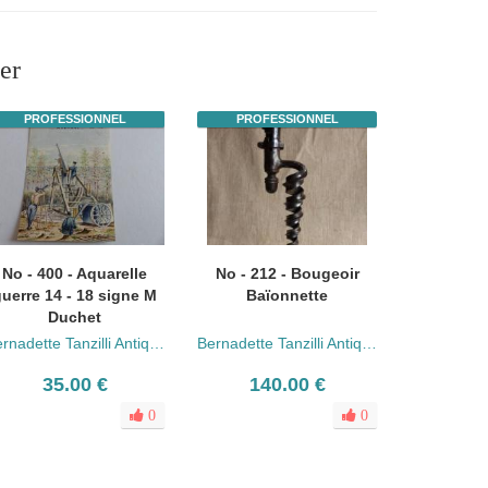
er
PROFESSIONNEL
PROFESSIONNEL
No - 400 - Aquarelle
No - 212 - Bougeoir
uerre 14 - 18 signe M
Baïonnette
Duchet
Bernadette Tanzilli Antiquités
Bernadette Tanzilli Antiquités
35.00 €
140.00 €
0
0