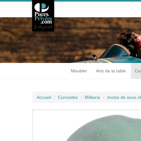
Meubler
Arts de la table
Cur
Accueil
Curiosités
Militaria
mutze de sous of