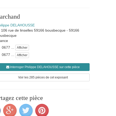
marchand
hilippe DELAHOUSSE
106 rue de linselles 59166 bousbecque
-
59166
ousbecque
rance
0677 ...
Afficher
0677 ...
Afficher
Interroger Philippe DELAHOUSSE sur cette pièce
Voir les 285 pièces de cet exposant
rtagez cette pièce