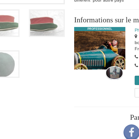
different pour autre pays
Informations sur le 
PROFESSIONNEL
P
b
F
Pa