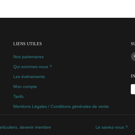
LIENS UTILES
S
Nos partenaires
Qui sommes-nous ?
I
Les événements
Mon compte
Tarifs
Mentions Légales / Conditions générales de vente
rticuliers, devenir membre
Le saviez-vous ?