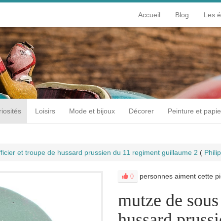
Accueil
Blog
Les 
iosités
Loisirs
Mode et bijoux
Décorer
Peinture et papie
ficier et troupe de hussard prussien du 11 regiment guillaume 2
(
Phil
personnes aiment cette pi
0
mutze de sous 
hussard pruss