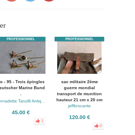
er
PROFESSIONNEL
PROFESSIONNEL
o - 95 - Trois épingles
sac militaire 2ème
eutscher Marine Bund
guerre mondial
.
transport de munition
hauteur 21 cm x 20 cm
Bernadette Tanzilli Antiquités
jeffbrocante
45.00 €
120.00 €
3
0