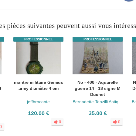
es pièces suivantes peuvent aussi vous intéress
PROFESSIONNEL
PROFESSIONNEL
montre militaire Gemius
No - 400 - Aquarelle
N
8
army diamètre 4 cm
guerre 14 - 18 signe M
D
Duchet
E
jeffbrocante
Bernadette Tanzilli Antiquités
120.00 €
35.00 €
0
0
0