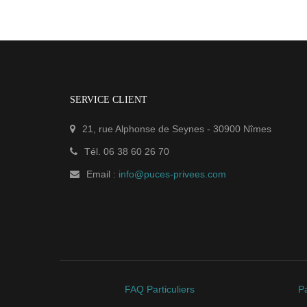
SERVICE CLIENT
21, rue Alphonse de Seynes
-
30900
Nîmes
Tél.
06 38 60 26 70
Email :
info@puces-privees.com
FAQ Particuliers
Pa