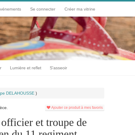
événements
Se connecter
Créer ma vitrine
r
Lumière et reflet
S'asseoir
ippe DELAHOUSSE
)
èce.
Ajouter ce produit à mes favoris
officier et troupe de
ien du 11 regiment