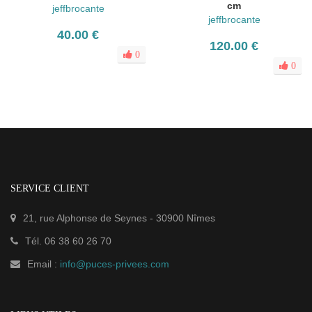
cm
jeffbrocante
jeffbrocante
40.00 €
120.00 €
0
0
SERVICE CLIENT
21, rue Alphonse de Seynes
-
30900
Nîmes
Tél.
06 38 60 26 70
Email :
info@puces-privees.com