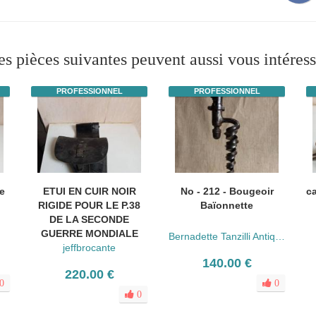
es pièces suivantes peuvent aussi vous intéress
PROFESSIONNEL
PROFESSIONNEL
e
ETUI EN CUIR NOIR
No - 212 - Bougeoir
c
RIGIDE POUR LE P.38
Baïonnette
DE LA SECONDE
GUERRE MONDIALE
Bernadette Tanzilli Antiquités
jeffbrocante
140.00 €
220.00 €
0
0
0