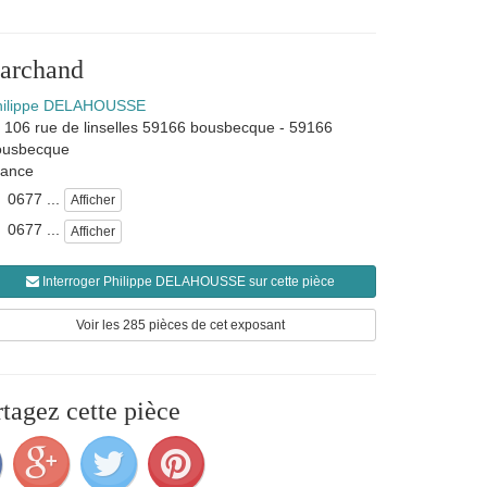
marchand
hilippe DELAHOUSSE
106 rue de linselles 59166 bousbecque
-
59166
ousbecque
rance
0677 ...
Afficher
0677 ...
Afficher
Interroger Philippe DELAHOUSSE sur cette pièce
Voir les 285 pièces de cet exposant
rtagez cette pièce