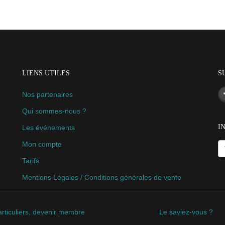
LIENS UTILES
S
Nos partenaires
Qui sommes-nous ?
I
Les événements
Mon compte
Tarifs
Mentions Légales / Conditions générales de vente
rticuliers, devenir membre
Le saviez-vous ?