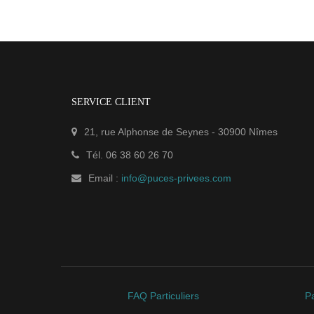
SERVICE CLIENT
21, rue Alphonse de Seynes
-
30900
Nîmes
Tél.
06 38 60 26 70
Email :
info@puces-privees.com
FAQ Particuliers
Pa