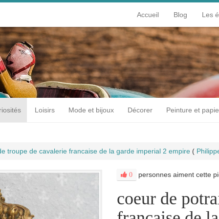
Accueil
Blog
Les 
iosités
Loisirs
Mode et bijoux
Décorer
Peinture et papie
de troupe de cavalerie francaise de la garde imperial 2 empire
(
Phili
personnes aiment cette pi
0
coeur de potra
francaise de l