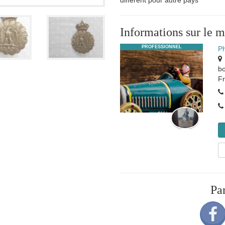
different pour autre pays
Informations sur le 
PROFESSIONNEL
P
b
F
Pa