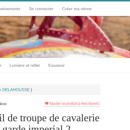
événements
Se connecter
Créer ma vitrine
r
Lumière et reflet
S'asseoir
ppe DELAHOUSSE
)
èce.
Ajouter ce produit à mes favoris
il de troupe de cavalerie
a garde imperial 2