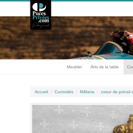
Meubler
Arts de la table
Cur
Accueil
Curiosités
Militaria
coeur de potrail 