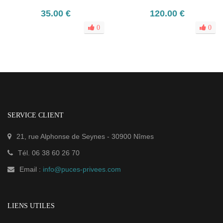
35.00 €
120.00 €
0
0
SERVICE CLIENT
21, rue Alphonse de Seynes
-
30900
Nîmes
Tél.
06 38 60 26 70
Email :
info@puces-privees.com
LIENS UTILES