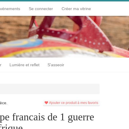
événements
Se connecter
Créer ma vitrine
r
Lumière et reflet
S'asseoir
èce.
Ajouter ce produit à mes favoris
pe francais de 1 guerre
frique