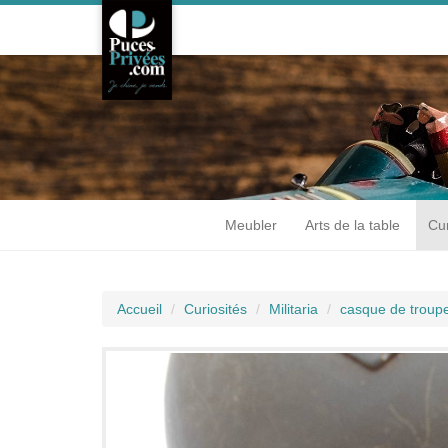
Meubler
Arts de la table
Cur
Accueil
Curiosités
Militaria
casque de troupe