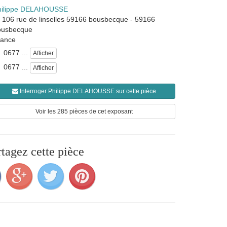
hilippe DELAHOUSSE
106 rue de linselles 59166 bousbecque
-
59166
ousbecque
rance
0677 ...
Afficher
0677 ...
Afficher
Interroger Philippe DELAHOUSSE sur cette pièce
Voir les 285 pièces de cet exposant
rtagez cette pièce