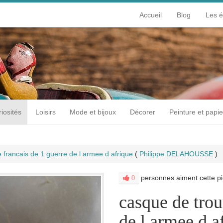
Accueil
Blog
Les 
iosités
Loisirs
Mode et bijoux
Décorer
Peinture et papie
 francais de 1 guerre de l armee d afrique
(
Philippe DELAHOUSSE
)
personnes aiment cette pi
0
casque de trou
de l armee d a