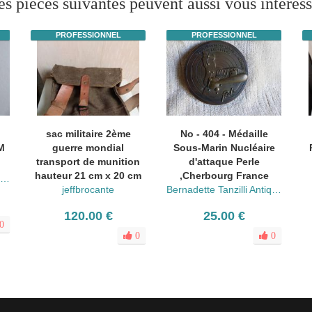
es pièces suivantes peuvent aussi vous intéress
PROFESSIONNEL
PROFESSIONNEL
sac militaire 2ème
No - 404 - Médaille
 M
guerre mondial
Sous-Marin Nucléaire
transport de munition
d'attaque Perle
hauteur 21 cm x 20 cm
,Cherbourg France
Bernadette Tanzilli Antiquités
jeffbrocante
Bernadette Tanzilli Antiquités
120.00 €
25.00 €
0
0
0