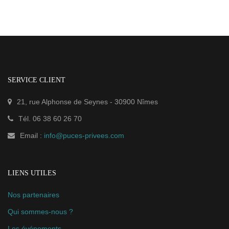
SERVICE CLIENT
21, rue Alphonse de Seynes
-
30900
Nîmes
Tél.
06 38 60 26 70
Email :
info@puces-privees.com
LIENS UTILES
Nos partenaires
Qui sommes-nous ?
Les événements