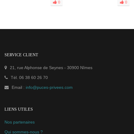
0
0
SERVICE CLIENT
21, rue Alphonse de Seynes
-
30900
Nîmes
Tél.
06 38 60 26 70
Email :
info@puces-privees.com
LIENS UTILES
Nos partenaires
Qui sommes-nous ?