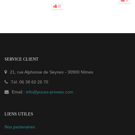
0
SERVICE CLIENT
21, rue Alphonse de Seynes
-
30900
Nîmes
Tél.
06 38 60 26 70
Email :
info@puces-privees.com
LIENS UTILES
Nos partenaires