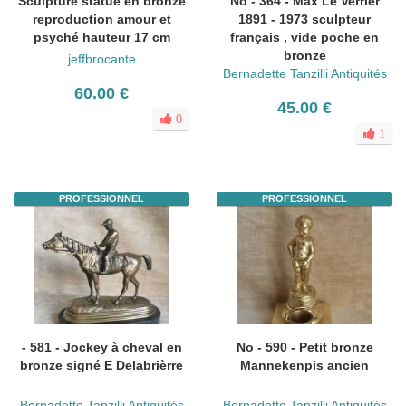
Sculpture statue en bronze
No - 364 - Max Le Verrier
reproduction amour et
1891 - 1973 sculpteur
psyché hauteur 17 cm
français , vide poche en
bronze
jeffbrocante
Bernadette Tanzilli Antiquités
60.00 €
45.00 €
0
1
PROFESSIONNEL
PROFESSIONNEL
- 581 - Jockey à cheval en
No - 590 - Petit bronze
bronze signé E Delabrièrre
Mannekenpis ancien
Bernadette Tanzilli Antiquités
Bernadette Tanzilli Antiquités