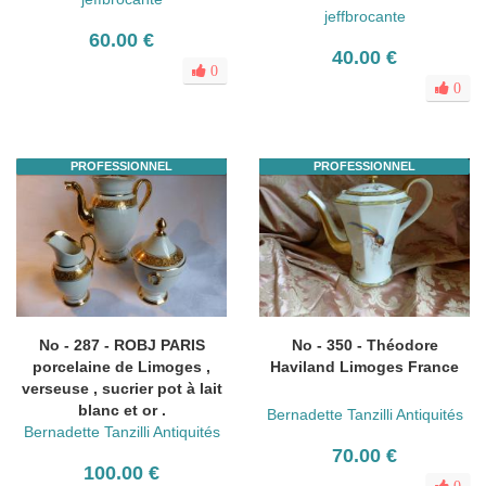
jeffbrocante
60.00 €
40.00 €
0
0
PROFESSIONNEL
PROFESSIONNEL
No - 287 - ROBJ PARIS
No - 350 - Théodore
porcelaine de Limoges ,
Haviland Limoges France
verseuse , sucrier pot à lait
blanc et or .
Bernadette Tanzilli Antiquités
Bernadette Tanzilli Antiquités
70.00 €
100.00 €
0