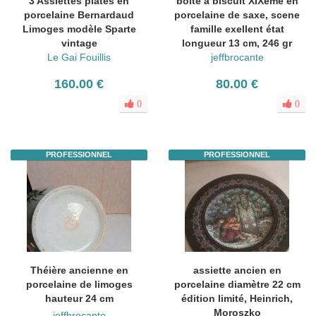
3 Assiettes plates en
boite a biscuit XIXème en
porcelaine Bernardaud
porcelaine de saxe, scene
Limoges modèle Sparte
famille exellent état
vintage
longueur 13 cm, 246 gr
Le Gai Fouillis
jeffbrocante
160.00 €
80.00 €
0
0
PROFESSIONNEL
PROFESSIONNEL
Théière ancienne en
assiette ancien en
porcelaine de limoges
porcelaine diamètre 22 cm
hauteur 24 cm
édition limité, Heinrich,
Moroszko
jeffbrocante