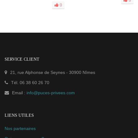
0
SERVICE CLIENT
21, rue Alphonse de Seynes
-
30900
Nîmes
Tél.
06 38 60 26 70
Email :
info@puces-privees.com
LIENS UTILES
Nos partenaires