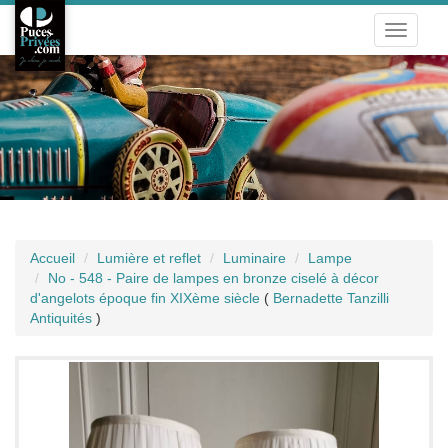
Toggle
navigati
Accueil
Lumière et reflet
Luminaire
Lampe
No - 548 - Paire de lampes en bronze ciselé à décor
d'angelots époque fin XIXème siècle
(
Bernadette Tanzilli
Antiquités
)