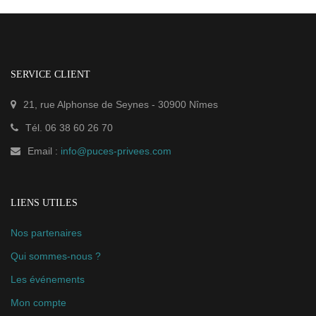
SERVICE CLIENT
21, rue Alphonse de Seynes
-
30900
Nîmes
Tél.
06 38 60 26 70
Email :
info@puces-privees.com
LIENS UTILES
Nos partenaires
Qui sommes-nous ?
Les événements
Mon compte
Tarifs
Mentions Légales / Conditions générales de vente