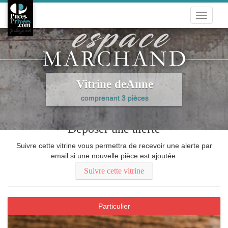
Toggle
navigati
Vitrine deAnne
comprenant 3 pièces
Déposer une alerte
Suivre cette vitrine vous permettra de recevoir une alerte par
email si une nouvelle pièce est ajoutée.
Suivre cette vitrine
Particulier