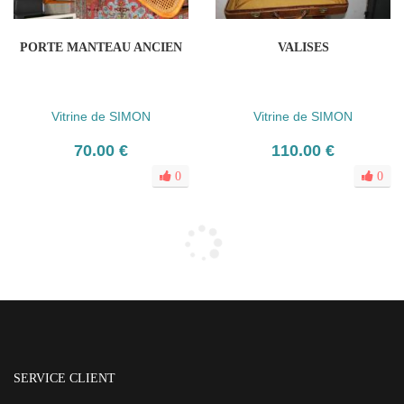
PORTE MANTEAU ANCIEN
VALISES
Vitrine de SIMON
Vitrine de SIMON
70.00 €
110.00 €
0
0
SERVICE CLIENT
21, rue Alphonse de Seynes
-
30900
Nîmes
Tél.
06 38 60 26 70