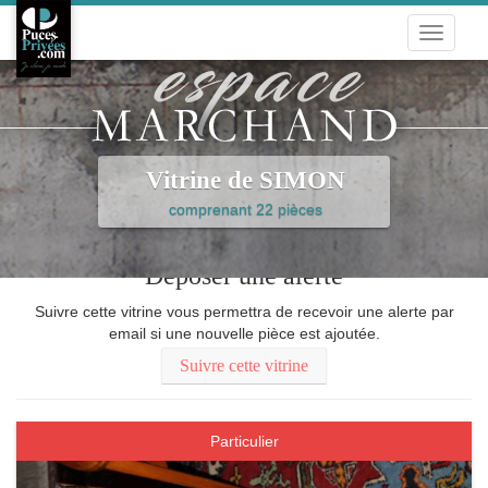
Toggle
navigati
Vitrine de SIMON
comprenant 22 pièces
Déposer une alerte
Suivre cette vitrine vous permettra de recevoir une alerte par
email si une nouvelle pièce est ajoutée.
Suivre cette vitrine
Particulier