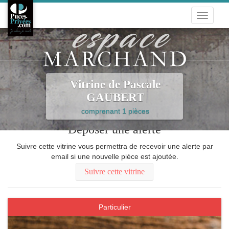
Toggle
navigati
Vitrine de Pascale
GAUBERT
comprenant 1 pièces
Déposer une alerte
Suivre cette vitrine vous permettra de recevoir une alerte par
email si une nouvelle pièce est ajoutée.
Suivre cette vitrine
Particulier