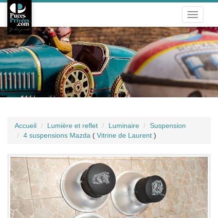
Toggle
navigati
Accueil
Lumière et reflet
Luminaire
Suspension
4 suspensions Mazda
(
Vitrine de Laurent
)