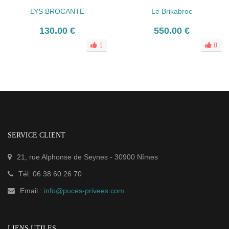
LYS BROCANTE
Le Brikabroc
130.00 €
550.00 €
1
0
SERVICE CLIENT
21, rue Alphonse de Seynes
-
30900
Nîmes
Tél.
06 38 60 26 70
Email :
info@puces-privees.com
LIENS UTILES