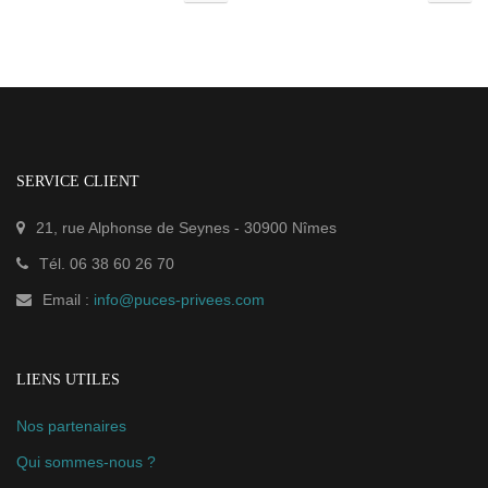
SERVICE CLIENT
21, rue Alphonse de Seynes
-
30900
Nîmes
Tél.
06 38 60 26 70
Email :
info@puces-privees.com
LIENS UTILES
Nos partenaires
Qui sommes-nous ?