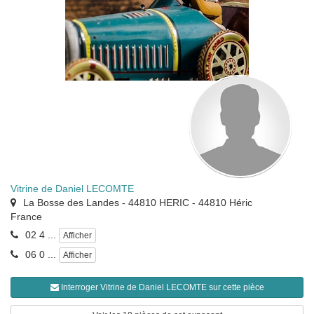
Vitrine de Daniel LECOMTE
La Bosse des Landes - 44810 HERIC
-
44810
Héric
France
02 4 ...
Afficher
06 0 ...
Afficher
Interroger Vitrine de Daniel LECOMTE sur cette pièce