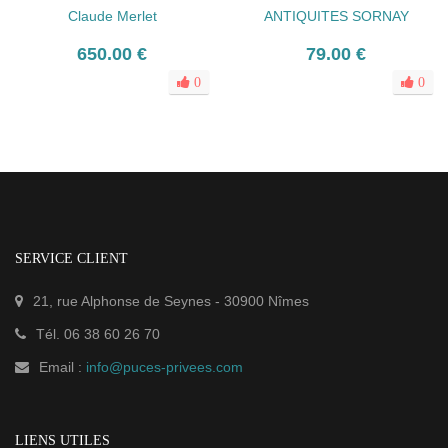
Claude Merlet
ANTIQUITES SORNAY
650.00 €
79.00 €
0
0
SERVICE CLIENT
21, rue Alphonse de Seynes
-
30900
Nîmes
Tél.
06 38 60 26 70
Email :
info@puces-privees.com
LIENS UTILES