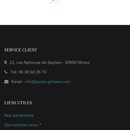
SERVICE CLIENT
21, rue Alphonse de Seynes
-
30900
Nîmes
Tél.
06 38 60 26 70
Email :
info@puces-privees.com
LIENS UTILES
Nos partenaires
Qui sommes-nous ?