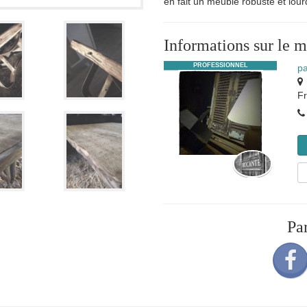
en fait un meuble robuste et lour
Informations sur le 
PROFESSIONNEL
pa
F
Pa