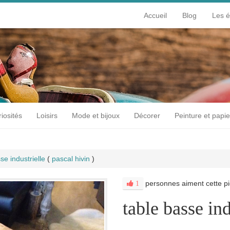
Accueil
Blog
Les 
iosités
Loisirs
Mode et bijoux
Décorer
Peinture et papie
se industrielle
(
pascal hivin
)
personnes aiment cette pi
1
table basse ind