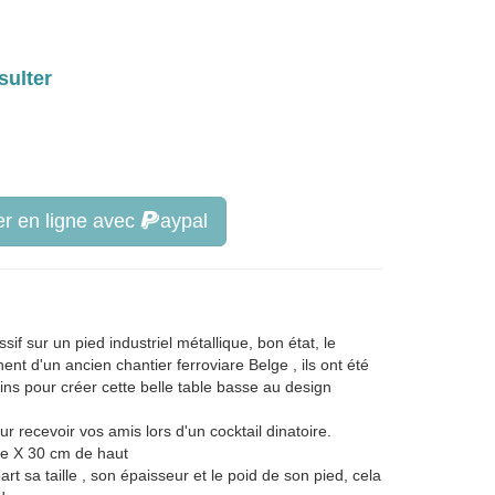
sulter
r en ligne avec
aypal
if sur un pied industriel métallique, bon état, le
ent d'un ancien chantier ferroviare Belge , ils ont été
s pour créer cette belle table basse au design
our recevoir vos amis lors d'un cocktail dinatoire.
ge X 30 cm de haut
rt sa taille , son épaisseur et le poid de son pied, cela