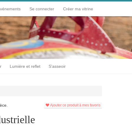
événements
Se connecter
Créer ma vitrine
r
Lumière et reflet
S'asseoir
èce.
Ajouter ce produit à mes favoris
ustrielle