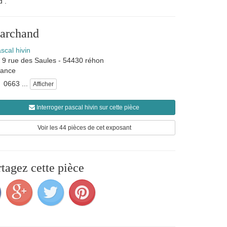
d .
marchand
scal hivin
9 rue des Saules
-
54430
réhon
rance
0663 ...
Afficher
Interroger pascal hivin sur cette pièce
Voir les 44 pièces de cet exposant
rtagez cette pièce