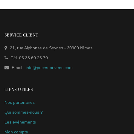
SERVICE CLIENT
21, rue Alphonse de Seynes
-
30900
Nîmes
Tél.
06 38 60 26 70
Email :
info@puces-privees.com
LIENS UTILES
Nos partenaires
Qui sommes-nous ?
Les événements
Mon compte