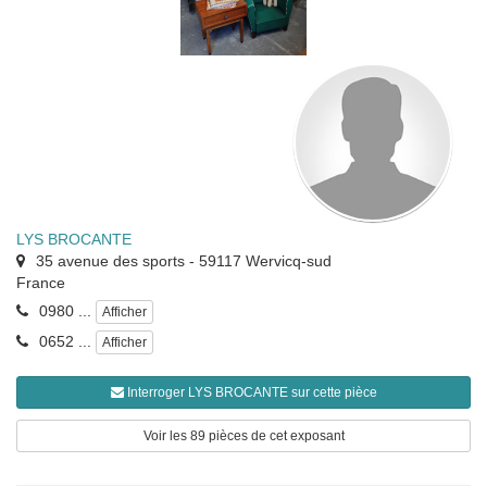
LYS BROCANTE
35 avenue des sports
-
59117
Wervicq-sud
France
0980 ...
Afficher
0652 ...
Afficher
Interroger LYS BROCANTE sur cette pièce
Voir les 89 pièces de cet exposant