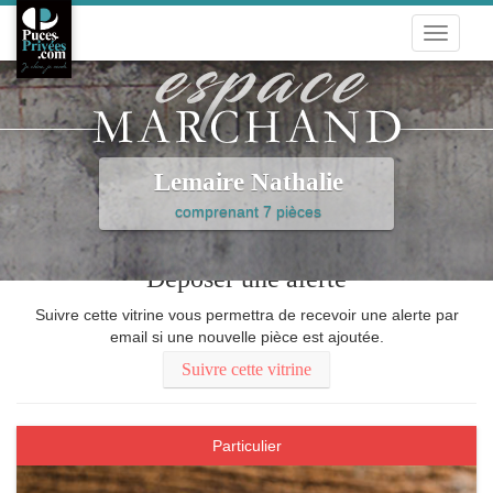
Toggle
navigati
Lemaire Nathalie
comprenant 7 pièces
Déposer une alerte
Suivre cette vitrine vous permettra de recevoir une alerte par
email si une nouvelle pièce est ajoutée.
Suivre cette vitrine
Particulier