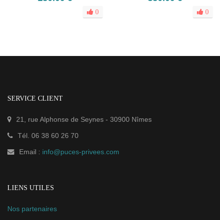
0
0
SERVICE CLIENT
21, rue Alphonse de Seynes
-
30900
Nîmes
Tél.
06 38 60 26 70
Email :
info@puces-privees.com
LIENS UTILES
Nos partenaires