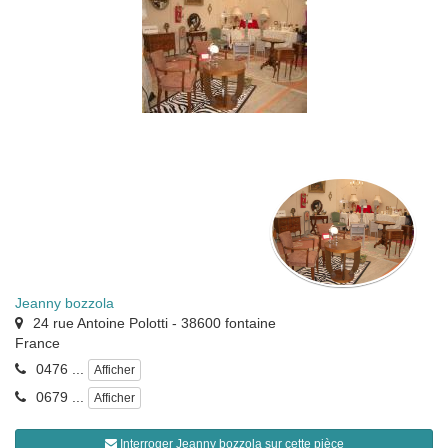
Jeanny bozzola
24 rue Antoine Polotti
-
38600
fontaine
France
0476 ...
Afficher
0679 ...
Afficher
Interroger Jeanny bozzola sur cette pièce