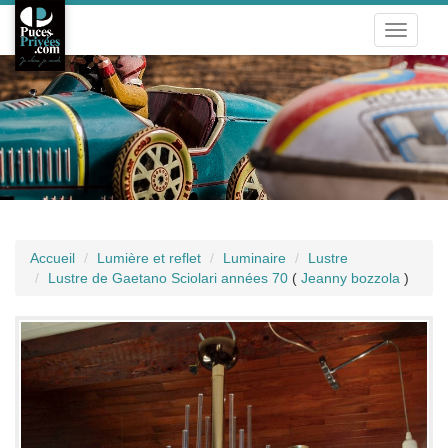
Toggle
navigati
Accueil
Lumière et reflet
Luminaire
Lustre
Lustre de Gaetano Sciolari années 70
(
Jeanny bozzola
)