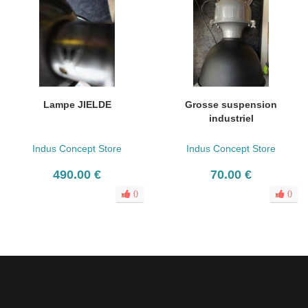
Lampe JIELDE
Grosse suspension
industriel
Indus Concept Store
Indus Concept Store
490.00 €
70.00 €
0
0