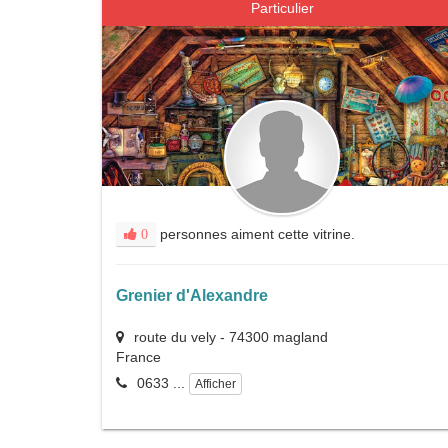
Particulier
personnes aiment cette vitrine.
0
Grenier d'Alexandre
route du vely
-
74300
magland
France
0633 ...
Afficher