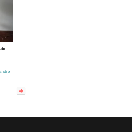
ain
xandre
€