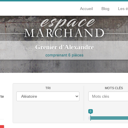
Accueil
Blog
Les 
Grenier d'Alexandre
comprenant 6 pièces
iosités
Loisirs
Mode et bijoux
Décorer
Peinture et papie
TRI
MOTS CLÉS
rte
0