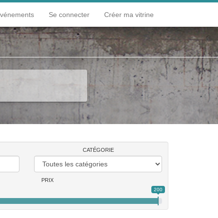
événements
Se connecter
Créer ma vitrine
r
Lumière et reflet
S'asseoir
CATÉGORIE
PRIX
200