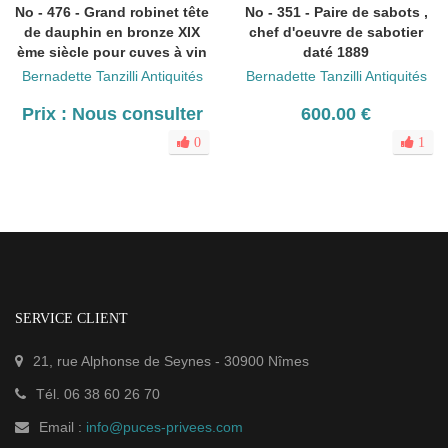
No - 476 - Grand robinet tête
No - 351 - Paire de sabots ,
de dauphin en bronze XIX
chef d'oeuvre de sabotier
ème siècle pour cuves à vin
daté 1889
Bernadette Tanzilli Antiquités
Bernadette Tanzilli Antiquités
Prix : Nous consulter
600.00 €
0
1
SERVICE CLIENT
21, rue Alphonse de Seynes
-
30900
Nîmes
Tél.
06 38 60 26 70
Email :
info@puces-privees.com