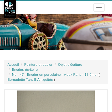
Toggle
navigati
Accueil
Peinture et papier
Objet d'écriture
Encrier, écritoire
No - 47 - Encrier en porcelaine - vieux Paris - 19 ème.
(
Bernadette Tanzilli Antiquités
)