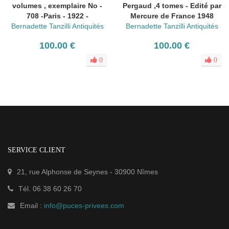
volumes , exemplaire No -
Pergaud ,4 tomes - Edité par
708 -Paris - 1922 -
Mercure de France 1948
Bernadette Tanzilli Antiquités
Bernadette Tanzilli Antiquités
100.00 €
100.00 €
0
0
SERVICE CLIENT
21, rue Alphonse de Seynes
-
30900
Nîmes
Tél.
06 38 60 26 70
Email :
info@puces-privees.com