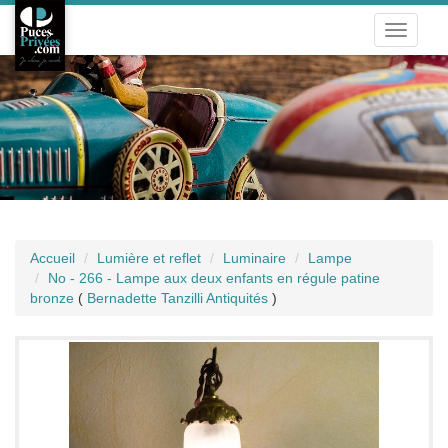
Toggle
navigati
Accueil
Lumière et reflet
Luminaire
Lampe
No - 266 - Lampe aux deux enfants en régule patine
bronze
(
Bernadette Tanzilli Antiquités
)