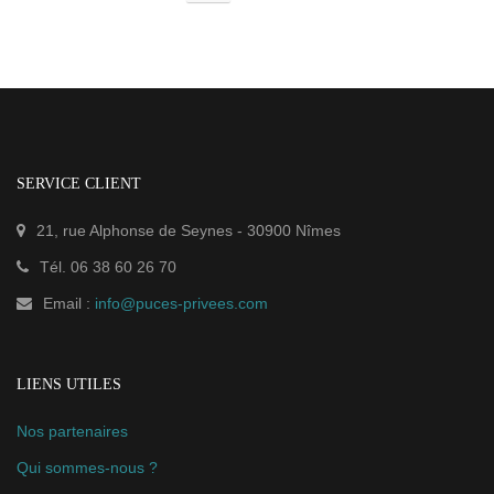
SERVICE CLIENT
21, rue Alphonse de Seynes
-
30900
Nîmes
Tél.
06 38 60 26 70
Email :
info@puces-privees.com
LIENS UTILES
Nos partenaires
Qui sommes-nous ?