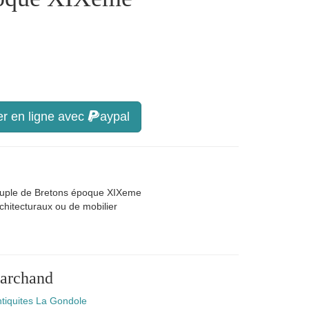
r en ligne avec
aypal
couple de Bretons époque XIXeme
chitecturaux ou de mobilier
marchand
tiquites La Gondole