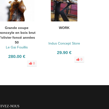
Grande coupe
WORK
onoxyle en bois brut
'olivier foncé années
50
Indus Concept Store
Le Gai Fouillis
29.90 €
280.00 €
0
0
UIVEZ-NOUS