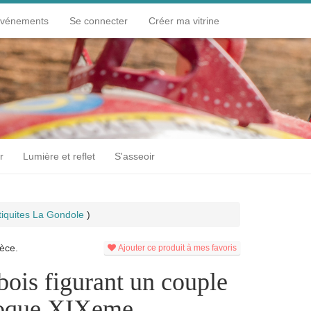
événements
Se connecter
Créer ma vitrine
r
Lumière et reflet
S'asseoir
tiquites La Gondole
)
èce.
Ajouter ce produit à mes favoris
bois figurant un couple
poque XIXeme