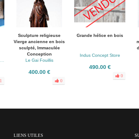
Sculpture religieuse
Grande hélice en bois
Vierge ancienne en bois
m
sculpté, Immaculée
d
Conception
Indus Concept Store
Bernadette Tanzilli Antiquités
Le Gai Fouillis
490.00 €
400.00 €
0
1
0
LIENS UTILES
S