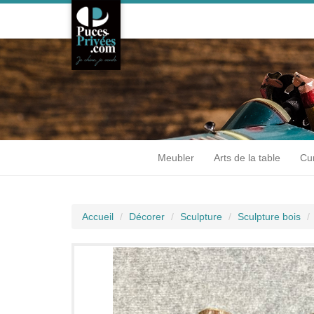
Meubler
Arts de la table
Cur
Accueil
Décorer
Sculpture
Sculpture bois