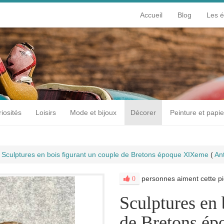
Accueil
Blog
Les 
iosités
Loisirs
Mode et bijoux
Décorer
Peinture et papie
Sculptures en bois figurant un couple de Bretons époque XIXeme
(
An
personnes aiment cette pi
0
Sculptures en 
de Bretons é