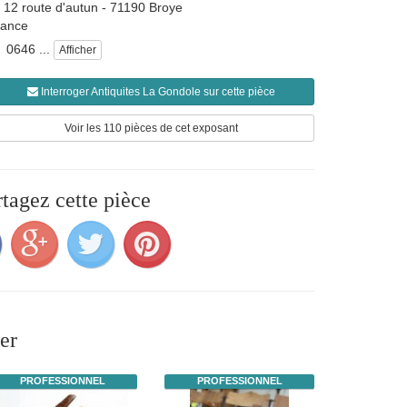
12 route d'autun
-
71190
Broye
rance
0646 ...
Afficher
Interroger Antiquites La Gondole sur cette pièce
Voir les 110 pièces de cet exposant
rtagez cette pièce
er
PROFESSIONNEL
PROFESSIONNEL