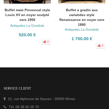
Buffet maie Provencal style
Buffet a gradin aux
Louis XV en noyer sculpté
cariatides style
vers 1950
Renaissance en noyer vers
1880
Antiquites La Gondole
Antiquites La Gondole
520.00 €
1 700.00 €
0
0
SERVICE CLIENT
21, rue Alphonse de Seynes
-
30900
Nîmes
Tél.
06 38 60 26 70