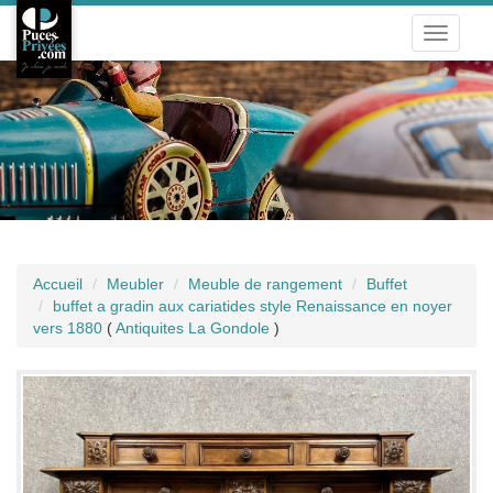
Toggle
navigati
Accueil
Meubler
Meuble de rangement
Buffet
buffet a gradin aux cariatides style Renaissance en noyer
vers 1880
(
Antiquites La Gondole
)