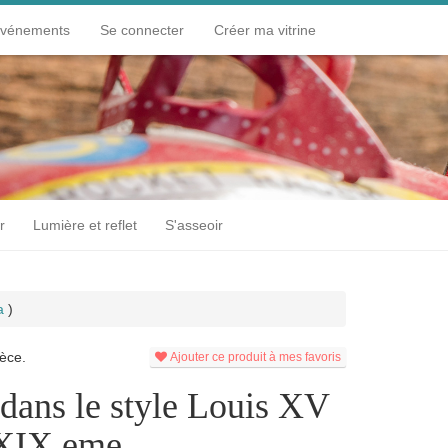
événements
Se connecter
Créer ma vitrine
r
Lumière et reflet
S'asseoir
a
)
èce.
Ajouter ce produit à mes favoris
 dans le style Louis XV
 XIX eme