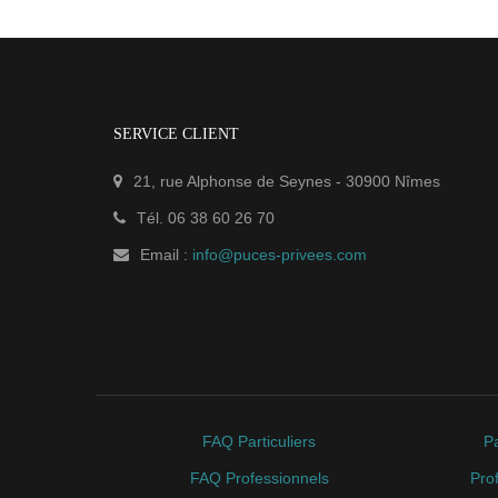
SERVICE CLIENT
21, rue Alphonse de Seynes
-
30900
Nîmes
Tél.
06 38 60 26 70
Email :
info@puces-privees.com
FAQ Particuliers
Pa
FAQ Professionnels
Pro