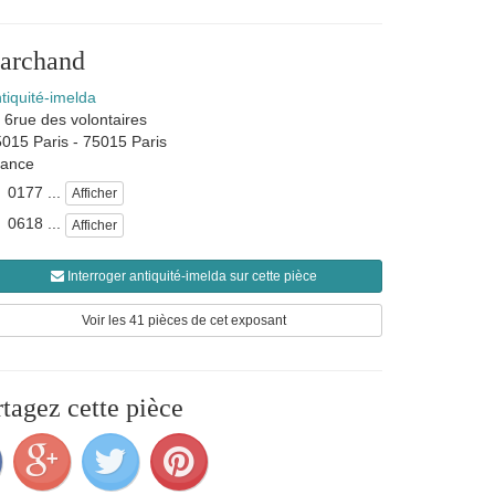
marchand
tiquité-imelda
6rue des volontaires
015 Paris
-
75015
Paris
rance
0177 ...
Afficher
0618 ...
Afficher
Interroger antiquité-imelda sur cette pièce
Voir les 41 pièces de cet exposant
rtagez cette pièce