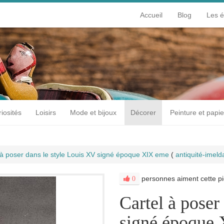
Accueil
Blog
Les 
iosités
Loisirs
Mode et bijoux
Décorer
Peinture et papie
 à poser dans le style Louis XV signé époque XIX eme
(
antiquité-imeld
personnes aiment cette pi
0
Cartel à poser
signé époque