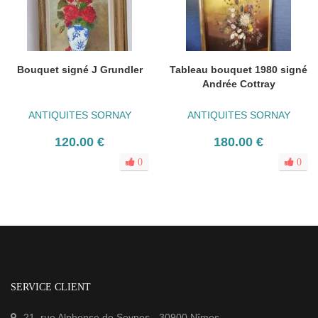
Bouquet signé J Grundler
Tableau bouquet 1980 signé
Andrée Cottray
ANTIQUITES SORNAY
ANTIQUITES SORNAY
120.00 €
180.00 €
0
0
SERVICE CLIENT
21, rue Alphonse de Seynes
-
30900
Nîmes