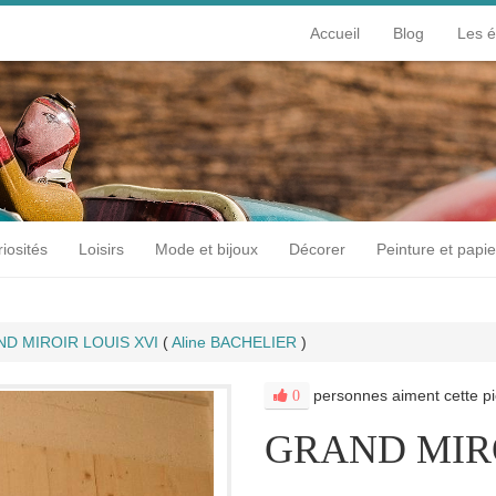
Accueil
Blog
Les 
iosités
Loisirs
Mode et bijoux
Décorer
Peinture et papie
D MIROIR LOUIS XVI
(
Aline BACHELIER
)
personnes aiment cette pi
0
GRAND MIRO