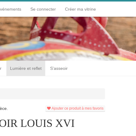
événements
Se connecter
Créer ma vitrine
r
Lumière et reflet
S'asseoir
èce.
Ajouter ce produit à mes favoris
IR LOUIS XVI