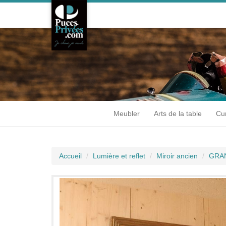
Meubler
Arts de la table
Cur
Accueil
Lumière et reflet
Miroir ancien
GRAN