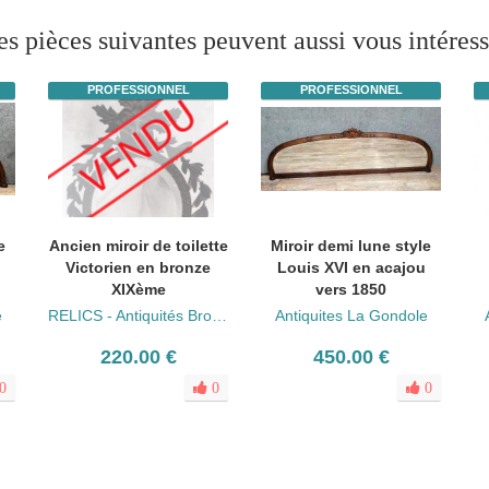
es pièces suivantes peuvent aussi vous intéress
PROFESSIONNEL
PROFESSIONNEL
e
Ancien miroir de toilette
Miroir demi lune style
Victorien en bronze
Louis XVI en acajou
XIXème
vers 1850
e
RELICS - Antiquités Brocante
Antiquites La Gondole
220.00 €
450.00 €
0
0
0